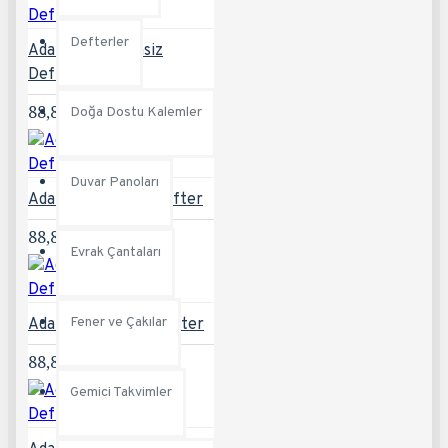
Defterler
Adalar-KH Tarihsiz
Defter
88,80TL
Doğa Dostu Kalemler
Duvar Panoları
Adalar-L Tarihsiz Defter
88,80TL
Evrak Çantaları
Fener ve Çakılar
Adalar-S Tarihsiz Defter
88,80TL
Gemici Takvimler