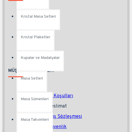
Hesabım
Kristal Masa Setleri
Sipariş Geçmişi
Duyurular
Kristal Plaketler
Hediye Çeki
Kupalar ve Madalyalar
MÜŞTERI HIZMETLERI
Masa Setleri
İletişim
İade ve İptal Koşulları
Masa Sümenleri
Ödeme ve Teslimat
Mesafeli Satış Sözleşmesi
Masa Takvimleri
Gizlilik ve Güvenlik