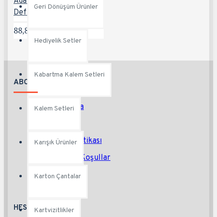
Adalar-YSL Tarihsiz
Geri Dönüşüm Ürünler
Defter
88,80TL
Hediyelik Setler
Kabartma Kalem Setleri
ABOUT US
Hakkımızda
Kalem Setleri
Teslimat
Gizlilik Politikası
Karışık Ürünler
Şartlar ve Koşullar
Karton Çantalar
HESABIM
Kartvizitlikler