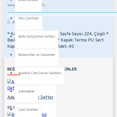
Anahtarlıklar
Vergiler Hariç: 112,00TL
Bez Çantalar
AÇIKLAMA
* Kağıt: 80gr. Ivory Krem * Sayfa Sayısı: 224, Çizgili *
Bitki Yetiştirme Setleri
Baskı: Gofre, Dijital, Lazer * Kapak: Termo PU Sert
Kapak * Metal Toka * Koli Adet: 40
Bloknotlar ve Sümenler
BEĞENEBILECEĞINIZ DIĞER ÜRÜNLER
Bombe Cam Duvar Saatleri
Çakmaklar
Adalar-K Tarihsiz Defter
88,80TL
Cam Ürünleri