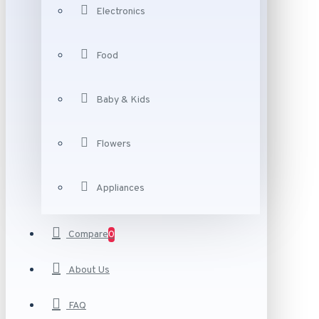
Electronics
Food
Baby & Kids
Flowers
Appliances
Compare
0
About Us
FAQ