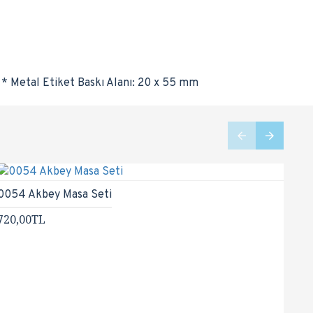
 * Metal Etiket Baskı Alanı: 20 x 55 mm
0054 Akbey Masa Seti
00
720,00TL
50