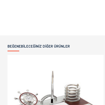
BEĞENEBILECEĞINIZ DIĞER ÜRÜNLER