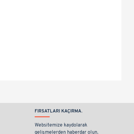
FIRSATLARI KAÇIRMA.
Websitemize kaydolarak
gelişmelerden haberdar olun.