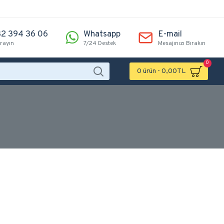
2 394 36 06
Whatsapp
E-mail
arayın
7/24 Destek
Mesajınızı Bırakın
0
0 ürün - 0,00TL