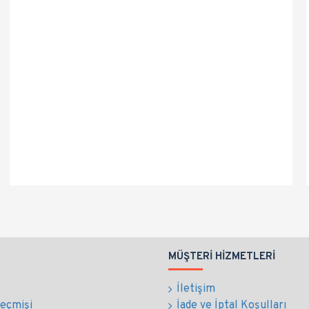
MÜŞTERI HIZMETLERI
İletişim
Geçmişi
İade ve İptal Koşulları