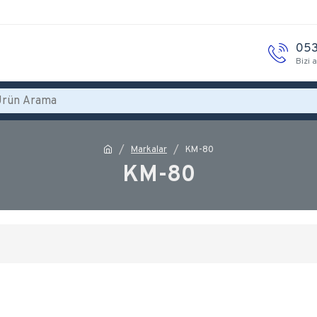
053
Bizi 
Markalar
KM-80
KM-80