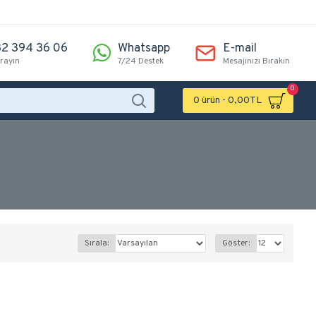
2 394 36 06
Whatsapp
E-mail
arayın
7/24 Destek
Mesajınızı Bırakın
0
0 ürün - 0,00TL
Sırala:
Göster: