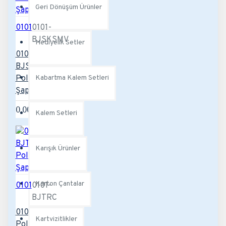
Geri Dönüşüm Ürünler
0101
0101-
BJSKSMV
Hediyelik Setler
0101-
BJSKSMV
Polyester
Kabartma Kalem Setleri
Şapka
0,00TL
Kalem Setleri
Karışık Ürünler
Karton Çantalar
0101
0101-
BJTRC
0101-BJTRC
Kartvizitlikler
Polyester