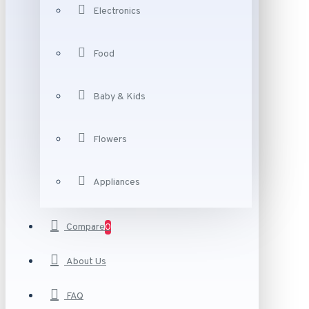
Electronics
Food
Baby & Kids
Flowers
Appliances
Compare
0
About Us
FAQ