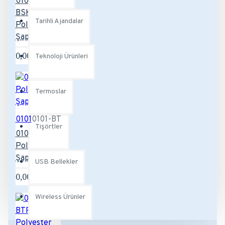
0101-
BSKSMV
Tarihli Ajandalar
Polyester
Şapka
0,00TL
Teknoloji Ürünleri
Termoslar
0101
0101-BT
Tişörtler
0101-BT
Polyester
Şapka
USB Bellekler
0,00TL
Wireless Ürünler