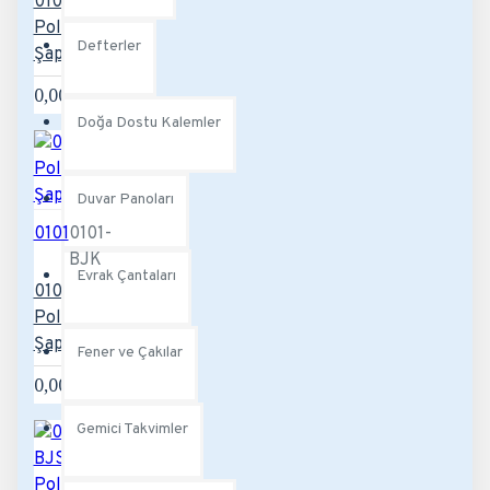
0101-B
Polyester
Defterler
Şapka
0,00TL
Doğa Dostu Kalemler
Duvar Panoları
0101
0101-
BJK
Evrak Çantaları
0101-BJK
Polyester
Şapka
Fener ve Çakılar
0,00TL
Gemici Takvimler