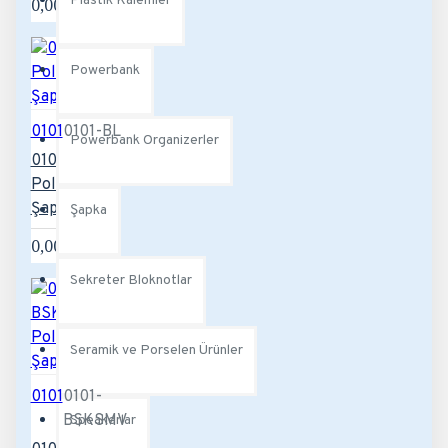
Plastik Kalemler
0,00TL
Powerbank
0101
0101-BL
Powerbank Organizerler
0101-BL
Polyester
Şapka
Şapka
0,00TL
Sekreter Bloknotlar
Seramik ve Porselen Ürünler
0101
0101-
BSKSMV
Speakerlar