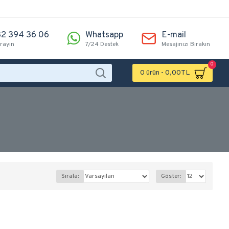
2 394 36 06
Whatsapp
E-mail
arayın
7/24 Destek
Mesajınızı Bırakın
0
0 ürün - 0,00TL
Sırala:
Göster: