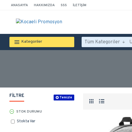
ANASAYFA
HAKKIMIZDA
SSS
İLETIŞIM
Tüm Kategoriler
Kategoriler
FILTRE
Temizle
STOK DURUMU
Stokta Var