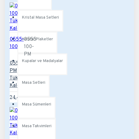
Kristal Masa Setleri
0555-
0555-
Kristal Plaketler
100
100-
PM
Kupalar ve Madalyalar
0555-100-
PM
Tükenmez
Masa Setleri
Kalem
24,48TL
Masa Sümenleri
Masa Takvimleri