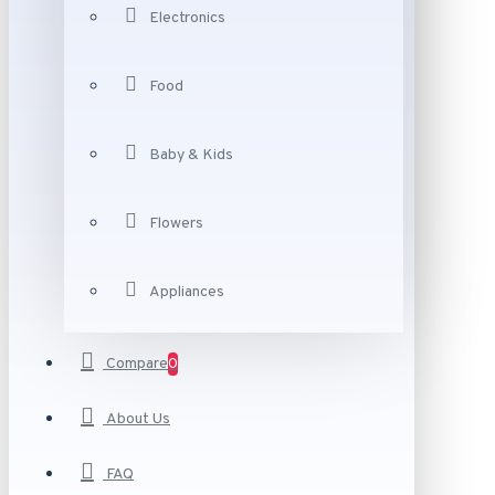
Electronics
Food
Baby & Kids
Flowers
Appliances
Compare
0
About Us
FAQ