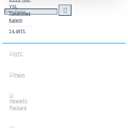
0555-100-
YSL
Tükenmez
Kalem
24,48TL