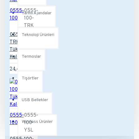
0555-
0555-
Tarihli Ajandalar
100
100-
TRK
0555-100-
Teknoloji Ürünleri
TRK
Tükenmez
Kalem
Termoslar
24,48TL
Tişörtler
USB Bellekler
0555-
0555-
Wireless Ürünler
100
100-
YSL