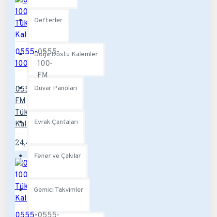
Defterler
0555-
0555-
Doğa Dostu Kalemler
100
100-
FM
Duvar Panoları
0555-100-
FM
Tükenmez
Evrak Çantaları
Kalem
24,48TL
Fener ve Çakılar
Gemici Takvimler
0555-
0555-