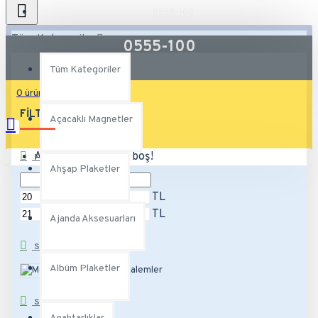
0555-100
Tüm Kategoriler
0555-100
Tüm Kategoriler
0 ürün - 0,00TL
FILTRE
Temizle
Açacaklı Magnetler
Alışveriş sepetiniz boş!
FIYAT
Ahşap Plaketler
TL
TL
Ajanda Aksesuarları
SUBCATEGORIES
Albüm Plaketler
Metal Kalemler
STOK DURUMU