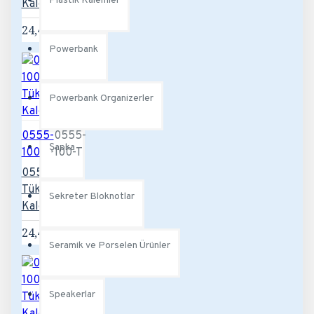
Plastik Kalemler
Kalem
24,48TL
Powerbank
Powerbank Organizerler
0555-
0555-
Şapka
100
100-T
0555-100-T
Tükenmez
Sekreter Bloknotlar
Kalem
24,48TL
Seramik ve Porselen Ürünler
Speakerlar