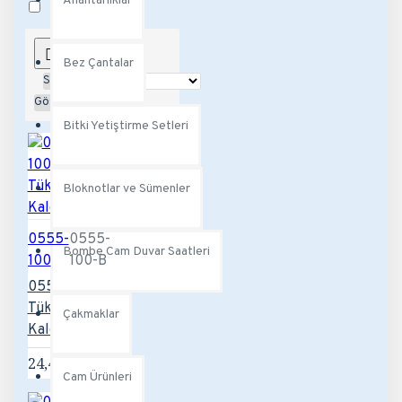
Anahtarlıklar
Stokta Var
Bez Çantalar
Sırala:
Göster:
Bitki Yetiştirme Setleri
Bloknotlar ve Sümenler
0555-
0555-
Bombe Cam Duvar Saatleri
100
100-B
0555-100-B
Tükenmez
Çakmaklar
Kalem
24,48TL
Cam Ürünleri