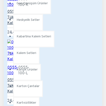
Geri Dönüşüm Ürünler
100
100-K
0555-100-K
Tükenmez
Hediyelik Setler
Kalem
24,48TL
Kabartma Kalem Setleri
Kalem Setleri
0555-
0555-
Karışık Ürünler
100
100-L
0555-100-L
Tükenmez
Karton Çantalar
Kalem
24,48TL
Kartvizitlikler