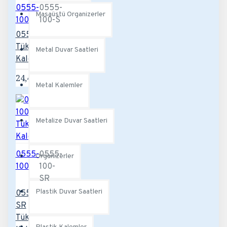
0555-
0555-
Masaüstü Organizerler
100
100-S
0555-100-S
Tükenmez
Metal Duvar Saatleri
Kalem
24,48TL
Metal Kalemler
Metalize Duvar Saatleri
0555-
0555-
Organizerler
100
100-
SR
Plastik Duvar Saatleri
0555-100-
SR
Tükenmez