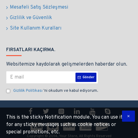
Mesafeli Satış Sözleşmesi
Gizlilik ve Güvenlik
Site Kullanım Kuralları
FIRSATLARI KAÇIRMA.
Websitemize kaydolarak gelişmelerden haberdar olun.
Gönder
Gizlilik Politikası
'ni okudum ve kabul ediyorum.
This is the sticky Notification module. You can use it
for any sticky messages such as cookie notices or
special promotions, etc.
Copyright © 2014, Your Store, All Rights Reserved