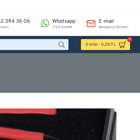
2 394 36 06
Whatsapp
E-mail
arayın
7/24 Destek
Mesajınızı Bırakın
0
0 ürün - 0,00TL