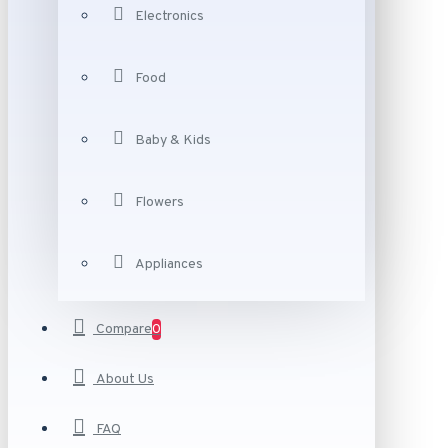
Electronics
Food
Baby & Kids
Flowers
Appliances
Compare
0
About Us
FAQ