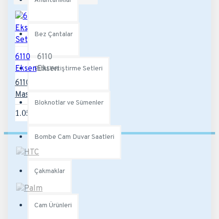
Anahtarlıklar
Bez Çantalar
6110
6110
Eksen
Eksen
Bitki Yetiştirme Setleri
6110 Eksen
Masa Seti
Bloknotlar ve Sümenler
1.056,00TL
Bombe Cam Duvar Saatleri
Çakmaklar
Cam Ürünleri