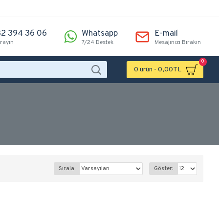
2 394 36 06
Whatsapp
E-mail
arayın
7/24 Destek
Mesajınızı Bırakın
0
0 ürün - 0,00TL
Sırala:
Göster: