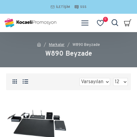
İLETIŞIM
SSS
0
Markalar
W890 Beyzade
W890 Beyzade