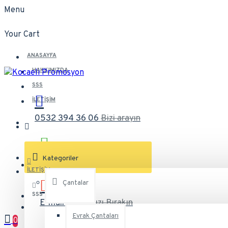
Menu
Your Cart
ANASAYFA
HAKKIMIZDA
SSS
İLETIŞIM
0532 394 36 06
Bizi arayın
Kategoriler
Whatsapp
7/24 Destek
İLETIŞIM
Çantalar
SSS
E-mail
Mesajınızı Bırakın
Evrak Çantaları
0