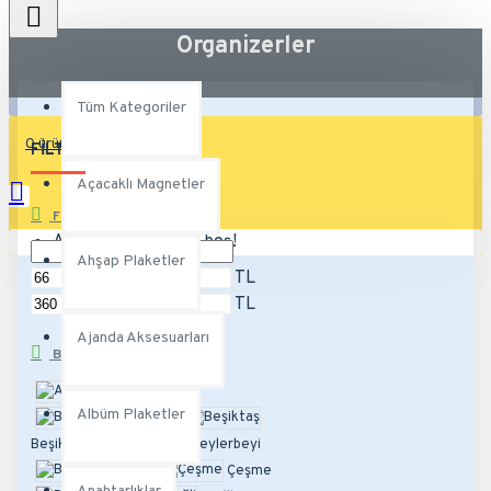
Organizerler
Tüm Kategoriler
Tüm Kategoriler
0 ürün - 0,00TL
FILTRE
Temizle
Açacaklı Magnetler
FIYAT
Alışveriş sepetiniz boş!
Ahşap Plaketler
TL
TL
Ajanda Aksesuarları
BRANDS
Altunizade
Albüm Plaketler
Bergama
Beşiktaş
Beylerbeyi
Burgaz
Çeşme