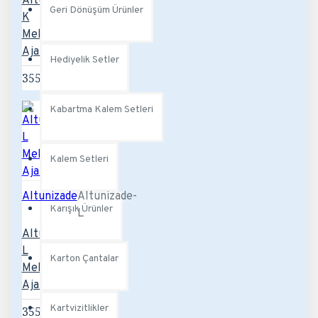
Altunizade-
Geri Dönüşüm Ürünler
K
Mekanizmalı
Ajanda
Hediyelik Setler
355,20TL
Kabartma Kalem Setleri
Kalem Setleri
Altunizade
Altunizade-
Karışık Ürünler
L
Altunizade-
L
Karton Çantalar
Mekanizmalı
Ajanda
Kartvizitlikler
355,20TL