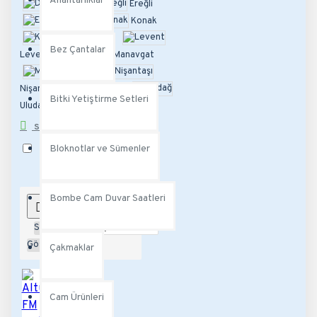
Anahtarlıklar
Didim
Ereğli
Etiler
Konak
Köyceğiz
Bez Çantalar
Levent
Manavgat
Maslak
Nişantaşı
Silivri
Bitki Yetiştirme Setleri
Uludağ
STOK DURUMU
Bloknotlar ve Sümenler
Stokta Var
Stokta Yok
Bombe Cam Duvar Saatleri
Sırala:
Göster:
Çakmaklar
Cam Ürünleri