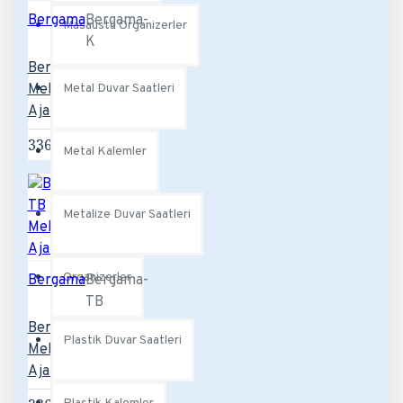
Bergama
Bergama-
Masaüstü Organizerler
K
Bergama-K
Mekanizmalı
Metal Duvar Saatleri
Ajanda
336,00TL
Metal Kalemler
Metalize Duvar Saatleri
Organizerler
Bergama
Bergama-
TB
Bergama-TB
Plastik Duvar Saatleri
Mekanizmalı
Ajanda