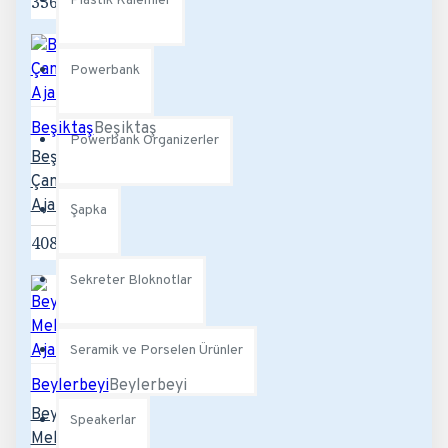
336,00TL
Plastik Kalemler
Powerbank
Beşiktaş
Beşiktaş
Powerbank Organizerler
Beşiktaş
Çantalı
Ajanda
Şapka
408,00TL
Sekreter Bloknotlar
Seramik ve Porselen Ürünler
Beylerbeyi
Beylerbeyi
Beylerbeyi
Speakerlar
Mekanizmalı