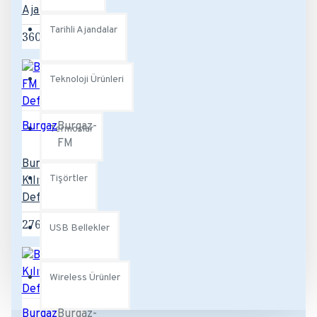
Ajanda
Tarihli Ajandalar
360,00TL
Teknoloji Ürünleri
Burgaz
Burgaz-
Termoslar
FM
Burgaz-FM
Tişörtler
Kılıflı
Defter
276,00TL
USB Bellekler
Wireless Ürünler
Burgaz
Burgaz-