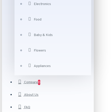
Electronics
Food
Baby & Kids
Flowers
Appliances
Compare
0
About Us
FAQ