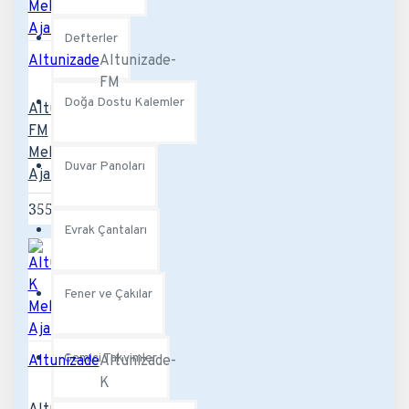
Defterler
Altunizade
Altunizade-
FM
Doğa Dostu Kalemler
Altunizade-
FM
Mekanizmalı
Duvar Panoları
Ajanda
355,20TL
Evrak Çantaları
Fener ve Çakılar
Gemici Takvimler
Altunizade
Altunizade-
K