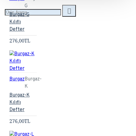
G
Burgaz-G
Kılıflı
Defter
276,00TL
Burgaz
Burgaz-
K
Burgaz-K
Kılıflı
Defter
276,00TL